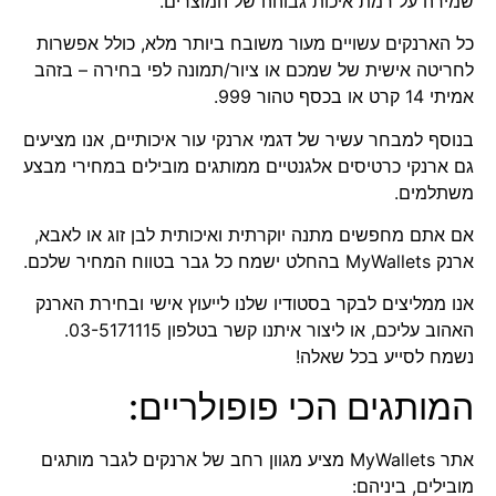
שמירה על רמת איכות גבוהה של המוצרים.
כל הארנקים עשויים מעור משובח ביותר מלא, כולל אפשרות
לחריטה אישית של שמכם או ציור/תמונה לפי בחירה – בזהב
אמיתי 14 קרט או בכסף טהור 999.
בנוסף למבחר עשיר של דגמי ארנקי עור איכותיים, אנו מציעים
גם ארנקי כרטיסים אלגנטיים ממותגים מובילים במחירי מבצע
משתלמים.
אם אתם מחפשים מתנה יוקרתית ואיכותית לבן זוג או לאבא,
ארנק MyWallets בהחלט ישמח כל גבר בטווח המחיר שלכם.
אנו ממליצים לבקר בסטודיו שלנו לייעוץ אישי ובחירת הארנק
האהוב עליכם, או ליצור איתנו קשר בטלפון 03-5171115.
נשמח לסייע בכל שאלה!
המותגים הכי פופולריים:
אתר MyWallets מציע מגוון רחב של ארנקים לגבר מותגים
מובילים, ביניהם: