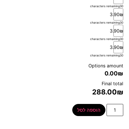
characters remaining
30
3.90₪
characters remaining
30
3.90₪
characters remaining
30
3.90₪
characters remaining
30
Options amount
0.00₪
Final total
288.00
₪
הוספה לסל